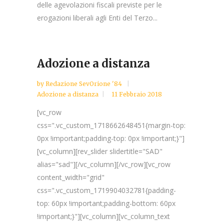
delle agevolazioni fiscali previste per le
erogazioni liberali agli Enti del Terzo...
Adozione a distanza
by
Redazione SevOrione '84
Adozione a distanza
11 Febbraio 2018
[vc_row
css=".vc_custom_1718662648451{margin-top:
0px !important;padding-top: 0px !important;}"]
[vc_column][rev_slider slidertitle="SAD"
alias="sad"][/vc_column][/vc_row][vc_row
content_width="grid"
css=".vc_custom_1719904032781{padding-
top: 60px !important;padding-bottom: 60px
!important;}"][vc_column][vc_column_text