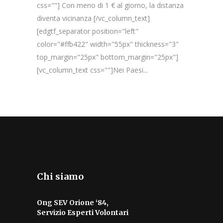
css=""] Con meno di 1 € al giorno, la distanza
diventa vicinanza [/vc_column_text]
[edgtf_separator position="left"
color="#ffb422" width="55px" thickness="3"
top_margin="25px" bottom_margin="25px"]
[vc_column_text css=""]Nei Paesi...
Chi siamo
Ong SEV Orione ‘84,
Servizio Esperti Volontari