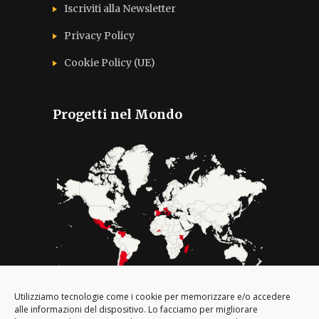
Iscriviti alla Newsletter
Privacy Policy
Cookie Policy (UE)
Progetti nel Mondo
Utilizziamo tecnologie come i cookie per memorizzare e/o accedere
Le nostre sedi in Italia
alle informazioni del dispositivo. Lo facciamo per migliorare