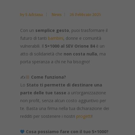
by
S Adriana
News
26 Febbraio 2025
Con un
semplice gesto
, puoi trasformare il
futuro di tanti
bambini
, donne e comunità
vulnerabili. Il
5×1000 al SEV Orione 84
è un
atto di solidarietà che
non costa nulla
, ma
porta speranza a chi ne ha bisogno!
✍
Come funziona?
Lo
Stato ti permette di destinare una
parte delle tue tasse
a un’organizzazione
non profit, senza alcun costo aggiuntivo per
te. Basta una firma nella tua dichiarazione dei
redditi per sostenere i nostri
progetti
!
Cosa possiamo fare con il tuo 5×1000?