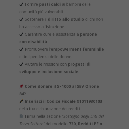
Fornire
pasti caldi
ai bambini delle
comunità più vulnerabili.
Sostenere il
diritto allo studio
di chi non
ha accesso all’istruzione.
Garantire cure e assistenza a
persone
con disabilità
.
Promuovere l’
empowerment femminile
e l’indipendenza delle donne.
Aiutare le missioni con
progetti di
sviluppo e inclusione sociale
.
Come donare il 5×1000 al SEV Orione
84?
Inserisci il Codice Fiscale 91011930103
nella tua dichiarazione dei redditi.
Firma nella sezione
“Sostegno degli Enti del
Terzo Settore”
del modello
730, Redditi PF o