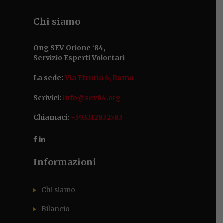
Chi siamo
Ong SEV Orione ‘84,
Servizio Esperti Volontari
La sede:
Via Etruria 6, Roma
Scrivici:
info@sev84.org
Chiamaci:
+393312832583
Informazioni
Chi siamo
Bilancio