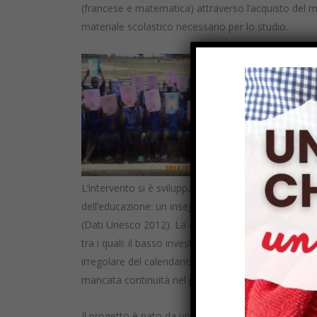
(francese e matematica) attraverso l’acquisto del mob
materiale scolastico necessario per lo studio.
L’intervento si è sviluppato in uno dei paesi al mon
dell’educazione: un insegnante ogni 1815 bambini de
(Dati Unesco 2012). La debolezza strutturale del si
tra i quali: il basso investimento pubblico, l’assenza 
irregolare del calendario scolastico spesso incompati
mancata continuità nel pagamento dei maestri etc.
Il progetto è nato da un’esigenza reale locale che 