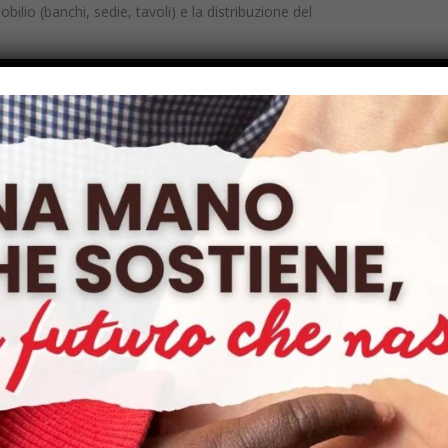
ilio (banchi, sedie, tavoli) e la distribuzione del
do con la situazione più preoccupante sul settore
lla classe di età corrispondente alla
scuola
dell’infanzia.
stema educativo ciadiano si deve a molteplici problemi,
di personale qualificato, la durata insufficiente e
bile con i tempi del calendario agricolo delle famiglie, la
è stata accolta dalle missionarie non come un problema