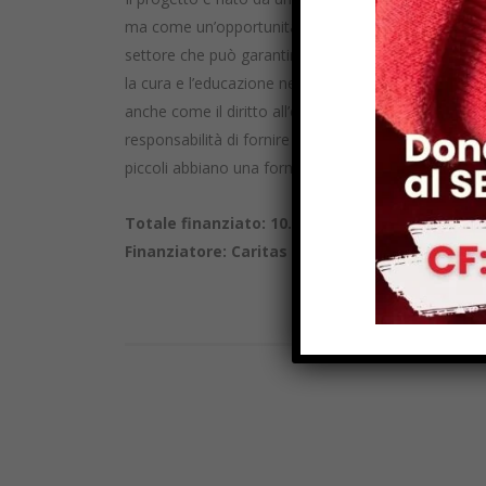
ma come un’opportunità. Le missionarie di Namur h
settore che può garantire un futuro a questi bambi
la cura e l’educazione nei primi anni di vita nel dete
anche come il diritto all’educazione non sorga all’im
responsabilità di fornire
istruzione
e cura alla prima 
piccoli abbiano una formazione professionale e accr
Totale finanziato: 10.750,00 Euro
Finanziatore: Caritas Antoniana