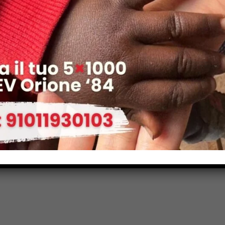
anno però deciso di dedicarsi con estrema dedizione nel
ni e al loro paese: considerando l’enorme impatto che ha
rminare il futuro
benessere
dei bambini e, considerando
provviso all’età di 6 o 7 anni, le suore si sono assunte la
infanzia e garantire che gli insegnanti e gli educatori dei
editamenti, qualunque sia il contesto in cui lavorano.
Share: