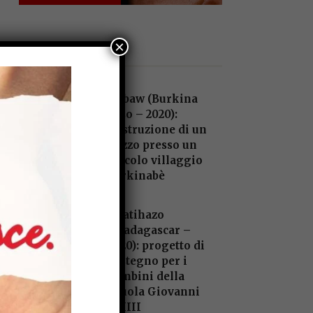
×
Altri progetti
Dobaw (Burkina
Faso – 2020):
Costruzione di un
pozzo presso un
piccolo villaggio
burkinabè
Anatihazo
(Madagascar –
2020): progetto di
sostegno per i
bambini della
Scuola Giovanni
XXIII