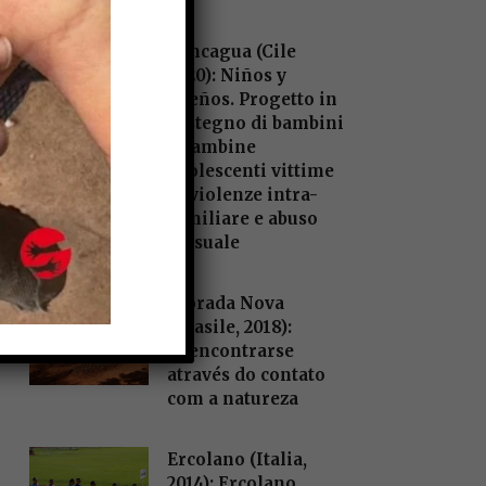
Rancagua (Cile
2020): Niños y
Sueños. Progetto in
sostegno di bambini
e bambine
adolescenti vittime
di violenze intra-
familiare e abuso
sessuale
Morada Nova
(Brasile, 2018):
Reencontrarse
através do contato
com a natureza
Ercolano (Italia,
2014): Ercolano