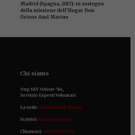
Madrid (Spagna, 2017): in sostegno
della missione dell’Hogar Don
Orione Azul Marino
Chi siamo
Ong SEV Orione ‘84,
Servizio Esperti Volontari
La sede:
Via Etruria 6, Roma
Scrivici:
info@sev84.org
Chiamaci:
+393312832583