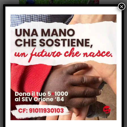
×
Dobaw (Burkina Faso – 2020):
Costruzione di un pozzo presso un
piccolo villaggio burkinabè