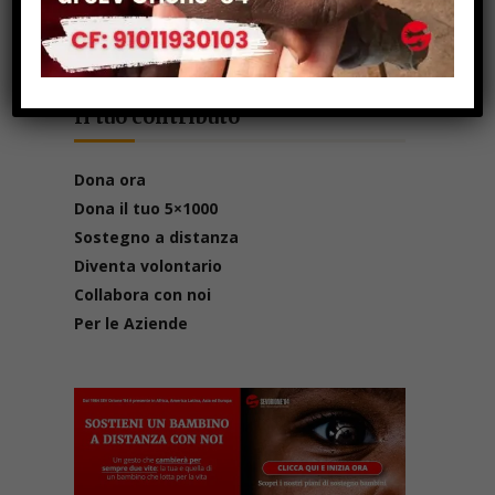
Il tuo contributo
Dona ora
Dona il tuo 5×1000
Sostegno a distanza
Diventa volontario
Collabora con noi
Per le Aziende