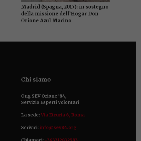
Madrid (Spagna, 2017): in sostegno
della missione dell’Hogar Don
Orione Azul Marino
Chi siamo
Ong SEV Orione ‘84,
Servizio Esperti Volontari
La sede:
Via Etruria 6, Roma
Scrivici:
info@sev84.org
Chiamaci:
+393312832583