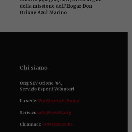
della missione dell’Hogar Don
Orione Azul Marino
Chi siamo
Ong SEV Orione ‘84,
Servizio Esperti Volontari
La sede:
Via Etruria 6, Roma
Scrivici:
info@sev84.org
Chiamaci:
+393312832583