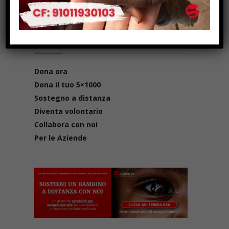
Il tuo contributo
Dona ora
Dona il tuo 5×1000
Sostegno a distanza
Diventa volontario
Collabora con noi
Per le Aziende